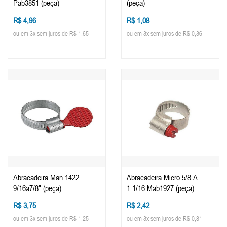
Pab3851 (peça)
(peça)
R$ 4,96
R$ 1,08
ou em 3x sem juros de R$ 1,65
ou em 3x sem juros de R$ 0,36
Abracadeira Man 1422
Abracadeira Micro 5/8 A
9/16a7/8" (peça)
1.1/16 Mab1927 (peça)
R$ 3,75
R$ 2,42
ou em 3x sem juros de R$ 1,25
ou em 3x sem juros de R$ 0,81