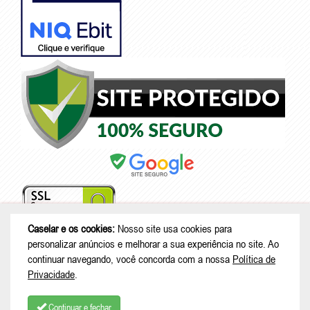
Caselar e os cookies:
Nosso site usa cookies para
personalizar anúncios e melhorar a sua experiência no site. Ao
continuar navegando, você concorda com a nossa
Política de
© Copyright 2026 - Caselar - CNPJ: 05.101.950/0001-26 |
Rodovia
Privacidade
.
Deputado Genésio Tureck, 222 - Boehmerwald - São Bento do Sul - SC
| CEP: 89287-875
Continuar e fechar