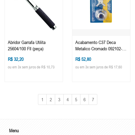
Abridor Garrafa Utilita
Acabamento C37 Deca
25604/100 Fll (peça)
Metalico Cromado 092102-21
(peça)
R$ 32,20
R$ 52,80
ou em 3x sem juros de R$ 10,73
ou em 3x sem juros de R$ 17,60
1
2
3
4
5
6
7
Menu