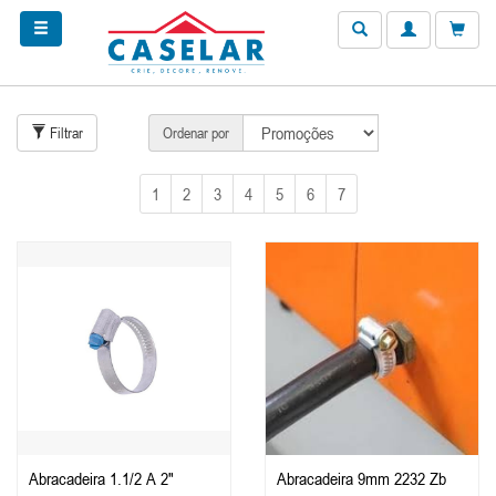
Filtrar
Ordenar por
1
2
3
4
5
6
7
Abracadeira 1.1/2 A 2"
Abracadeira 9mm 2232 Zb