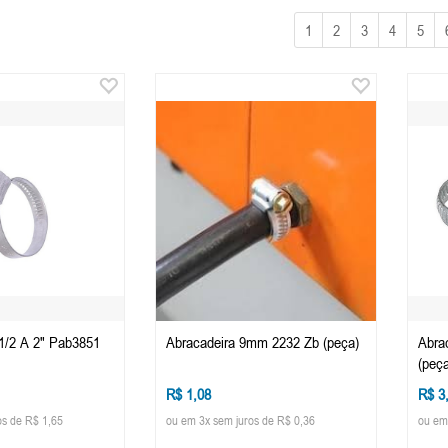
1
2
3
4
5
.1/2 A 2" Pab3851
Abracadeira 9mm 2232 Zb (peça)
Abra
(peça
R$ 1,08
R$ 3
os de R$ 1,65
ou em 3x sem juros de R$ 0,36
ou em