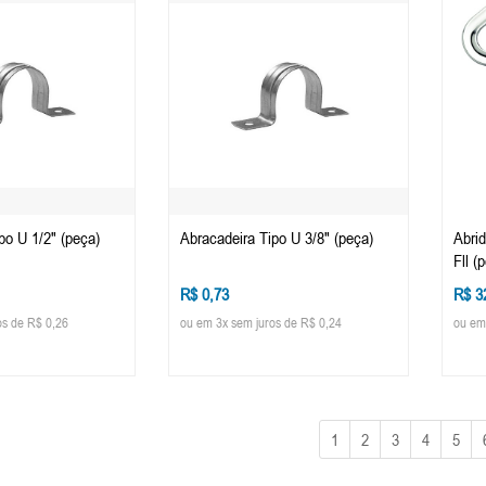
po U 1/2" (peça)
Abracadeira Tipo U 3/8" (peça)
Abrid
Fll (
R$ 0,73
R$ 3
os de R$ 0,26
ou em 3x sem juros de R$ 0,24
ou em
1
2
3
4
5