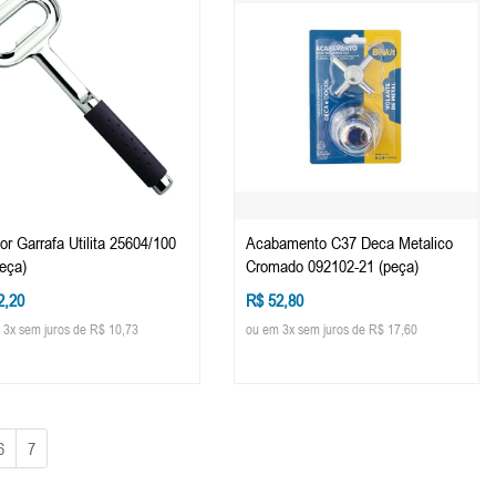
or Garrafa Utilita 25604/100
Acabamento C37 Deca Metalico
peça)
Cromado 092102-21 (peça)
2,20
R$ 52,80
 3x sem juros de R$ 10,73
ou em 3x sem juros de R$ 17,60
6
7