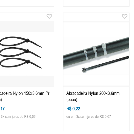
cadeira Nylon 150x3,6mm Pr
Abracadeira Nylon 200x3,6mm
)
(peça)
,17
R$ 0,22
 3x sem juros de R$ 0,06
ou em 3x sem juros de R$ 0,07