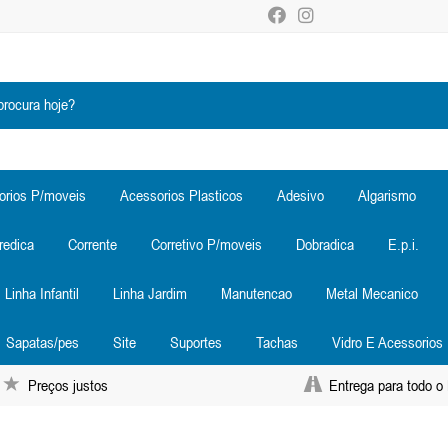
orios P/moveis
Acessorios Plasticos
Adesivo
Algarismo
redica
Corrente
Corretivo P/moveis
Dobradica
E.p.i.
Linha Infantil
Linha Jardim
Manutencao
Metal Mecanico
Sapatas/pes
Site
Suportes
Tachas
Vidro E Acessorios
Preços justos
Entrega para todo o 