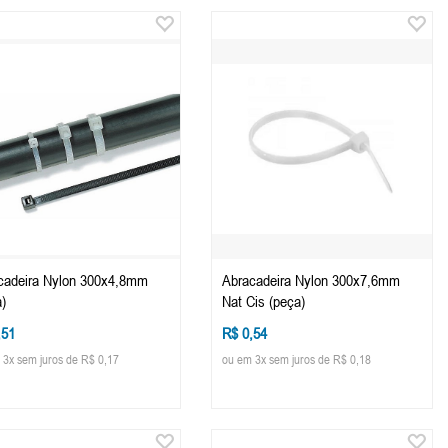
cadeira Nylon 300x4,8mm
Abracadeira Nylon 300x7,6mm
)
Nat Cis (peça)
,51
R$ 0,54
 3x sem juros de R$ 0,17
ou em 3x sem juros de R$ 0,18