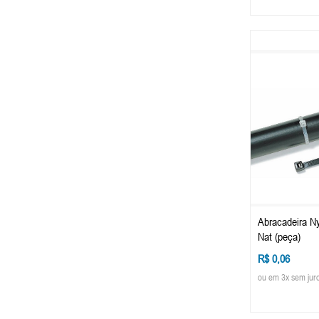
Abracadeira N
Nat (peça)
R$ 0,06
ou em 3x sem jur