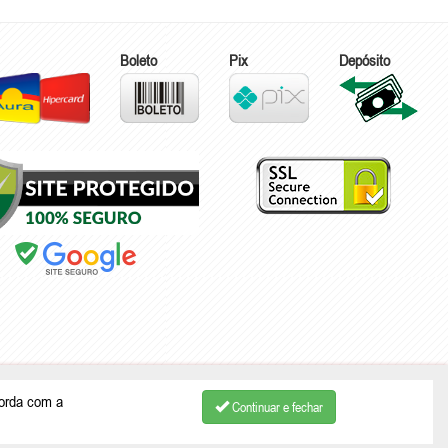
Boleto
Pix
Depósito
ão Bento do Sul - SC | CEP: 89287-875
corda com a
Continuar e fechar