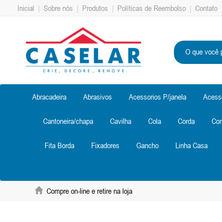
Inicial
|
Sobre nós
|
Produtos
|
Políticas de Reembolso
|
Contato
Abracadeira
Abrasivos
Acessorios P/janela
Acess
Cantoneira/chapa
Cavilha
Cola
Corda
Cor
Fita Borda
Fixadores
Gancho
Linha Casa
Compre on-line e retire na loja