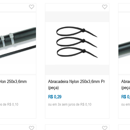
ylon 250x3,6mm
Abracadeira Nylon 250x3,6mm Pr
Abra
(peça)
(peça
R$ 0,29
R$ 0
os de R$ 0,10
ou em 3x sem juros de R$ 0,10
ou em