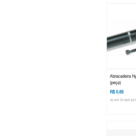
Abracadeira N
(peça)
R$ 0,65
ou em 3x sem jur