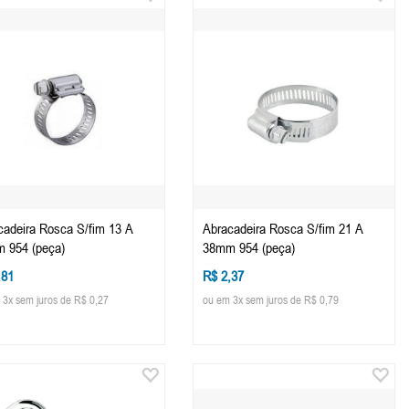
cadeira Rosca S/fim 13 A
Abracadeira Rosca S/fim 21 A
 954 (peça)
38mm 954 (peça)
,81
R$ 2,37
 3x sem juros de R$ 0,27
ou em 3x sem juros de R$ 0,79