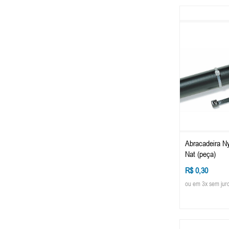
Abracadeira N
Nat (peça)
R$ 0,30
ou em 3x sem jur