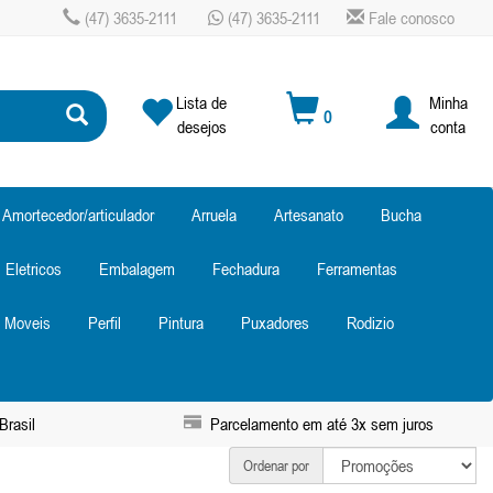
(47) 3635-2111
(47) 3635-2111
Fale conosco
Lista de
Minha
0
desejos
conta
Amortecedor/articulador
Arruela
Artesanato
Bucha
Eletricos
Embalagem
Fechadura
Ferramentas
Moveis
Perfil
Pintura
Puxadores
Rodizio
Brasil
Parcelamento em até 3x sem juros
Ordenar por