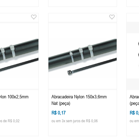
ylon 100x2,5mm
Abracadeira Nylon 150x3,6mm
Abra
Nat (peça)
(peça
R$ 0,17
R$ 0
os de R$ 0,02
ou em 3x sem juros de R$ 0,06
ou em