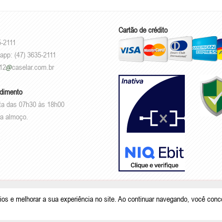
Cartão de crédito
5-2111
app: (47) 3635-2111
12
caselar.com.br
ndimento
ta das 07h30 às 18h00
a almoço.
.101.950/0001-26 |
Rodovia Deputado Genésio Tureck, 222 - Boehmerwald - S
ios e melhorar a sua experiência no site. Ao continuar navegando, você con