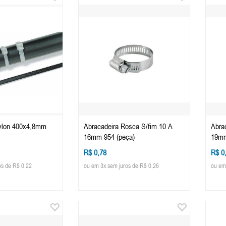
ylon 400x4,8mm
Abracadeira Rosca S/fim 10 A
Abra
16mm 954 (peça)
19mm
R$ 0,78
R$ 0
os de R$ 0,22
ou em 3x sem juros de R$ 0,26
ou em