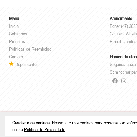
Menu
Atendimento
Inicial
Fone: (47) 363
Sobre nós
Celular / Whats
Produtos
E-mail:
vendas
Políticas de Reembolso
Contato
Horário de ate
Depoimentos
Segunda à sex
Sem fechar par
© Copyright 2026 - Caselar - CNPJ: 05
Caselar e os cookies:
Nosso site usa cookies para personalizar anúnc
nossa
Política de Privacidade
.