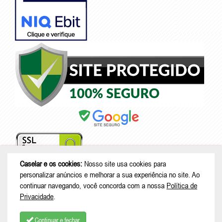
Caselar e os cookies:
Nosso site usa cookies para
personalizar anúncios e melhorar a sua experiência no site. Ao
continuar navegando, você concorda com a nossa
Política de
© Copyright 2026 - Caselar - CNPJ: 05.101.950/0001-26 |
Rodovia
Privacidade
.
Deputado Genésio Tureck, 222 - Boehmerwald - São Bento do Sul - SC
| CEP: 89287-875
Continuar e fechar