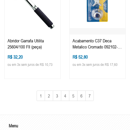
Abridor Garrafa Utilita
Acabamento C37 Deca
25604/100 Fll (peça)
Metalico Cromado 092102-21
(peça)
R$ 32,20
R$ 52,80
ou em 3x sem juros de R$ 10,73
ou em 3x sem juros de R$ 17,60
1
2
3
4
5
6
7
Menu