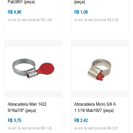
Pab3851 (peça)
(peça)
R$ 4,96
R$ 1,08
ou em 3x sem juros de R$ 1,65
ou em 3x sem juros de R$ 0,36
Abracadeira Man 1422
Abracadeira Micro 5/8 A
9/16a7/8" (peça)
1.1/16 Mab1927 (peça)
R$ 3,75
R$ 2,42
ou em 3x sem juros de R$ 1,25
ou em 3x sem juros de R$ 0,81