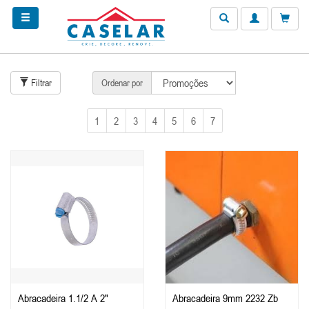
Filtrar
Ordenar por
1
2
3
4
5
6
7
Abracadeira 1.1/2 A 2"
Abracadeira 9mm 2232 Zb