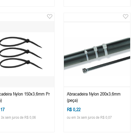
cadeira Nylon 150x3,6mm Pr
Abracadeira Nylon 200x3,6mm
)
(peça)
,17
R$ 0,22
 3x sem juros de R$ 0,06
ou em 3x sem juros de R$ 0,07