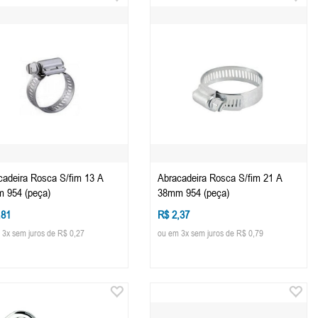
cadeira Rosca S/fim 13 A
Abracadeira Rosca S/fim 21 A
 954 (peça)
38mm 954 (peça)
,81
R$ 2,37
 3x sem juros de R$ 0,27
ou em 3x sem juros de R$ 0,79