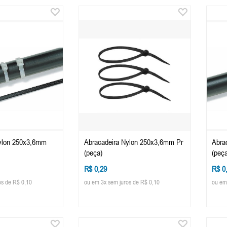
ylon 250x3,6mm
Abracadeira Nylon 250x3,6mm Pr
Abra
(peça)
(peça
R$ 0,29
R$ 0
os de R$ 0,10
ou em 3x sem juros de R$ 0,10
ou em