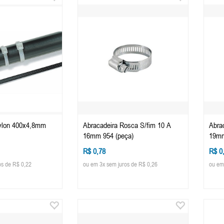
ylon 400x4,8mm
Abracadeira Rosca S/fim 10 A
Abra
16mm 954 (peça)
19mm
R$ 0,78
R$ 0
os de R$ 0,22
ou em 3x sem juros de R$ 0,26
ou em