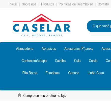
Inicial
|
Sobre nós
|
Produtos
|
Políticas de Reembolso
|
Contato
Abracadeira
Abrasivos
Acessorios P/janela
Acess
Cantoneira/chapa
Cavilha
Cola
Corda
Cor
Fita Borda
Fixadores
Gancho
Linha Casa
Compre on-line e retire na loja