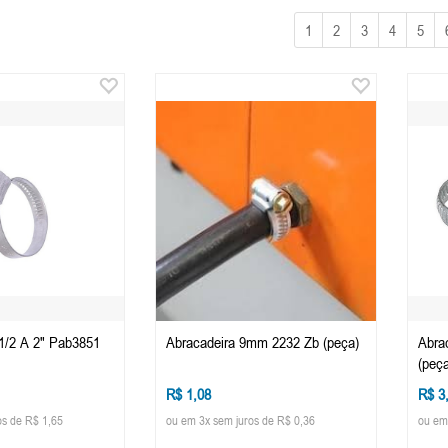
1
2
3
4
5
.1/2 A 2" Pab3851
Abracadeira 9mm 2232 Zb (peça)
Abra
(peça
R$ 1,08
R$ 3
os de R$ 1,65
ou em 3x sem juros de R$ 0,36
ou em