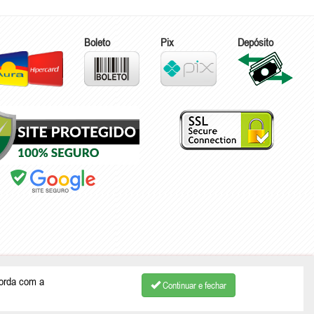
Boleto
Pix
Depósito
ão Bento do Sul - SC | CEP: 89287-875
corda com a
Continuar e fechar