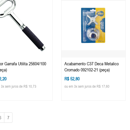
or Garrafa Utilita 25604/100
Acabamento C37 Deca Metalico
peça)
Cromado 092102-21 (peça)
2,20
R$ 52,80
 3x sem juros de R$ 10,73
ou em 3x sem juros de R$ 17,60
6
7