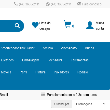
(47) 3635-2111
(47) 3635-2111
Fale conosco
Lista de
Minha
0
desejos
conta
Amortecedor/articulador
Arruela
Artesanato
Bucha
Eletricos
Embalagem
Fechadura
Ferramentas
Moveis
Perfil
Pintura
Puxadores
Rodizio
Brasil
Parcelamento em até 3x sem juros
Ordenar por