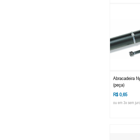
Abracadeira N
(peça)
R$ 0,65
ou em 3x sem jur