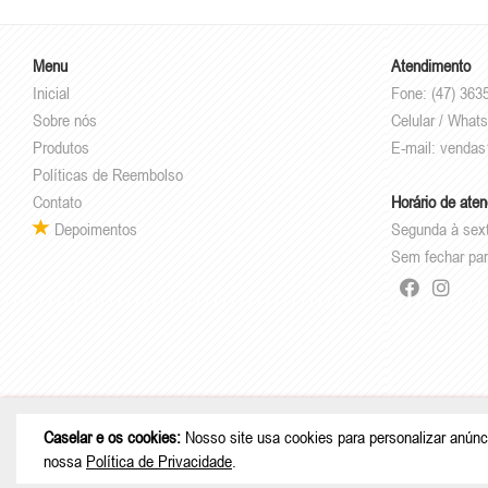
Menu
Atendimento
Inicial
Fone: (47) 363
Sobre nós
Celular / Whats
Produtos
E-mail:
vendas
Políticas de Reembolso
Contato
Horário de ate
Depoimentos
Segunda à sex
Sem fechar par
© Copyright 2026 - Caselar - CNPJ: 05
Caselar e os cookies:
Nosso site usa cookies para personalizar anúnc
nossa
Política de Privacidade
.