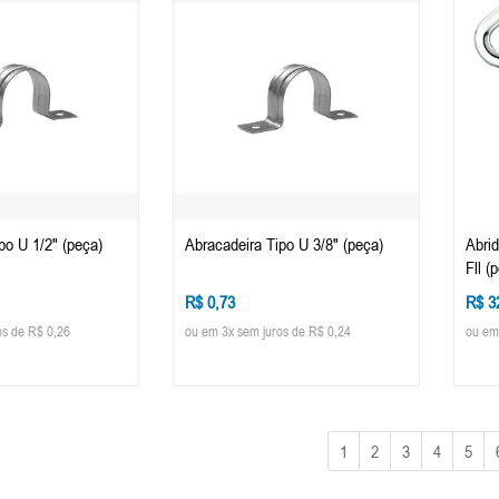
po U 1/2" (peça)
Abracadeira Tipo U 3/8" (peça)
Abrid
Fll (
R$ 0,73
R$ 3
os de R$ 0,26
ou em 3x sem juros de R$ 0,24
ou em
1
2
3
4
5