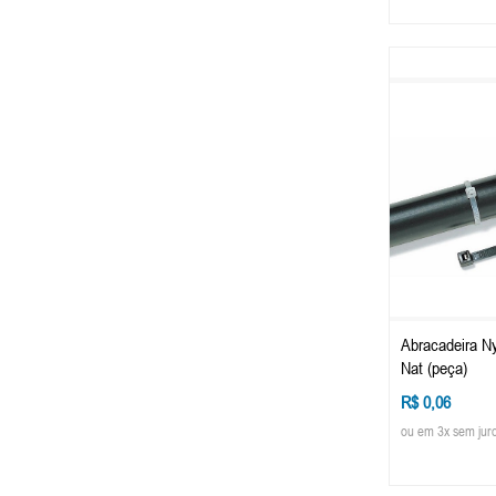
Abracadeira N
Nat (peça)
R$ 0,06
ou em 3x sem jur