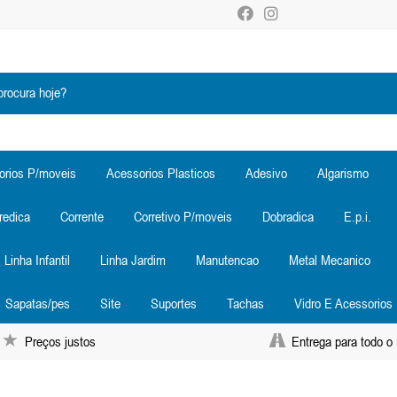
orios P/moveis
Acessorios Plasticos
Adesivo
Algarismo
redica
Corrente
Corretivo P/moveis
Dobradica
E.p.i.
Linha Infantil
Linha Jardim
Manutencao
Metal Mecanico
Sapatas/pes
Site
Suportes
Tachas
Vidro E Acessorios
Preços justos
Entrega para todo o 