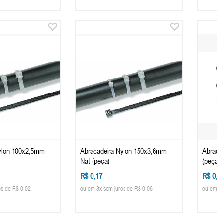
ylon 100x2,5mm
Abracadeira Nylon 150x3,6mm
Abra
Nat (peça)
(peça
R$ 0,17
R$ 0
os de R$ 0,02
ou em 3x sem juros de R$ 0,06
ou em