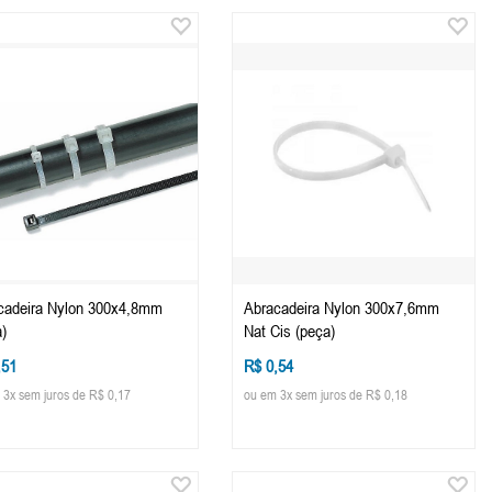
cadeira Nylon 300x4,8mm
Abracadeira Nylon 300x7,6mm
)
Nat Cis (peça)
,51
R$ 0,54
 3x sem juros de R$ 0,17
ou em 3x sem juros de R$ 0,18