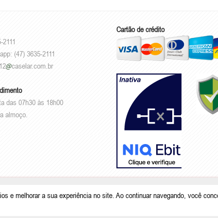
Cartão de crédito
5-2111
app: (47) 3635-2111
12
caselar.com.br
ndimento
ta das 07h30 às 18h00
a almoço.
.101.950/0001-26 |
Rodovia Deputado Genésio Tureck, 222 - Boehmerwald - S
ios e melhorar a sua experiência no site. Ao continuar navegando, você con