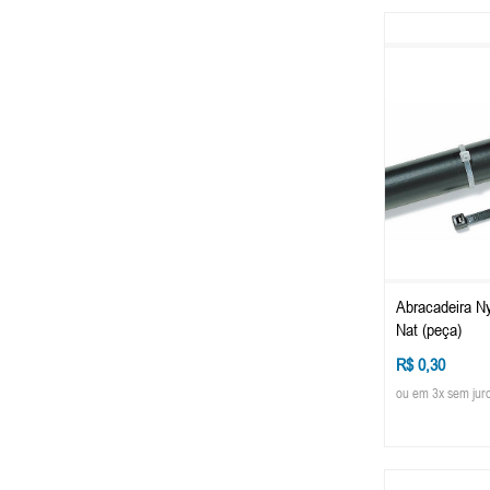
Abracadeira N
Nat (peça)
R$ 0,30
ou em 3x sem jur