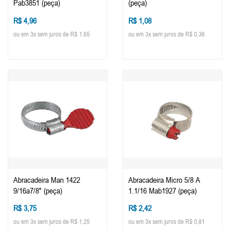
Pab3851 (peça)
(peça)
R$ 4,96
R$ 1,08
ou em 3x sem juros de R$ 1,65
ou em 3x sem juros de R$ 0,36
Abracadeira Man 1422
Abracadeira Micro 5/8 A
9/16a7/8" (peça)
1.1/16 Mab1927 (peça)
R$ 3,75
R$ 2,42
ou em 3x sem juros de R$ 1,25
ou em 3x sem juros de R$ 0,81