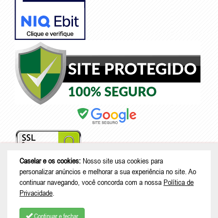
Caselar e os cookies:
Nosso site usa cookies para
personalizar anúncios e melhorar a sua experiência no site. Ao
continuar navegando, você concorda com a nossa
Política de
© Copyright 2026 - Caselar - CNPJ: 05.101.950/0001-26 |
Rodovia
Privacidade
.
Deputado Genésio Tureck, 222 - Boehmerwald - São Bento do Sul - SC
| CEP: 89287-875
Continuar e fechar