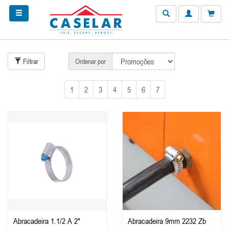
Filtrar
Ordenar por
1
2
3
4
5
6
7
Abracadeira 1.1/2 A 2"
Abracadeira 9mm 2232 Zb