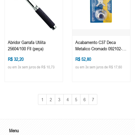
Abridor Garrafa Utilita
Acabamento C37 Deca
25604/100 Fll (peça)
Metalico Cromado 092102-21
(peça)
R$ 32,20
R$ 52,80
ou em 3x sem juros de R$ 10,73
ou em 3x sem juros de R$ 17,60
1
2
3
4
5
6
7
Menu