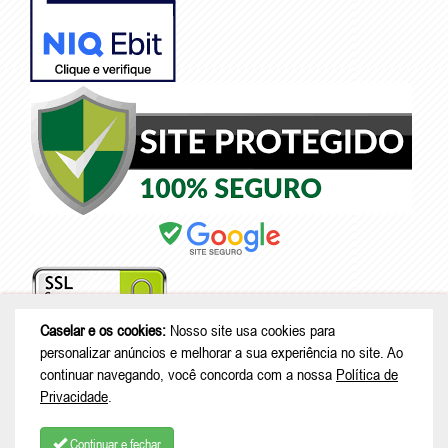
Caselar e os cookies:
Nosso site usa cookies para
personalizar anúncios e melhorar a sua experiência no site. Ao
continuar navegando, você concorda com a nossa
Política de
© Copyright 2026 - Caselar - CNPJ: 05.101.950/0001-26 |
Rodovia
Privacidade
.
Deputado Genésio Tureck, 222 - Boehmerwald - São Bento do Sul - SC
| CEP: 89287-875
Continuar e fechar