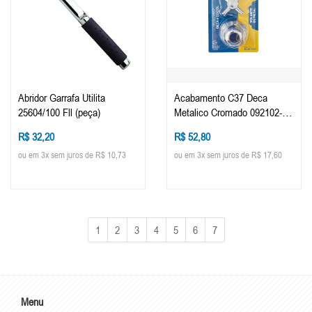
Abridor Garrafa Utilita
Acabamento C37 Deca
25604/100 Fll (peça)
Metalico Cromado 092102-21
(peça)
R$ 32,20
R$ 52,80
ou em 3x sem juros de R$ 10,73
ou em 3x sem juros de R$ 17,60
1
2
3
4
5
6
7
Menu