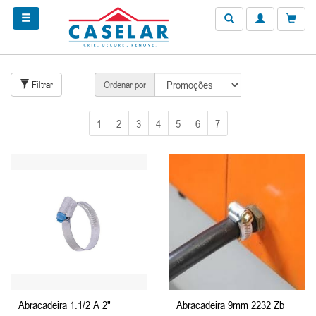
Filtrar
Ordenar por
1
2
3
4
5
6
7
Abracadeira 1.1/2 A 2"
Abracadeira 9mm 2232 Zb