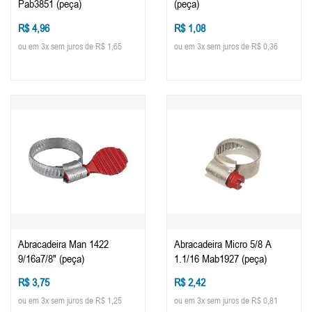
Pab3851 (peça)
(peça)
R$ 4,96
R$ 1,08
ou em 3x sem juros de R$ 1,65
ou em 3x sem juros de R$ 0,36
Abracadeira Man 1422
Abracadeira Micro 5/8 A
9/16a7/8" (peça)
1.1/16 Mab1927 (peça)
R$ 3,75
R$ 2,42
ou em 3x sem juros de R$ 1,25
ou em 3x sem juros de R$ 0,81