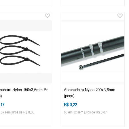
cadeira Nylon 150x3,6mm Pr
Abracadeira Nylon 200x3,6mm
)
(peça)
,17
R$ 0,22
 3x sem juros de R$ 0,06
ou em 3x sem juros de R$ 0,07