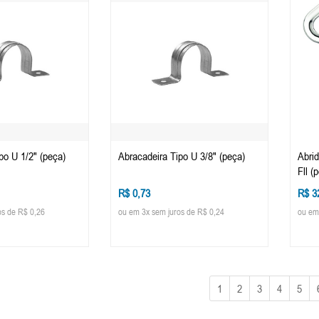
po U 1/2" (peça)
Abracadeira Tipo U 3/8" (peça)
Abrid
Fll (
R$ 0,73
R$ 3
os de R$ 0,26
ou em 3x sem juros de R$ 0,24
ou em
1
2
3
4
5