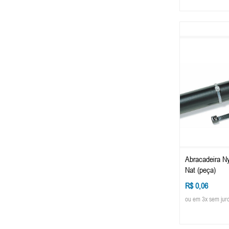
Abracadeira N
Nat (peça)
R$ 0,06
ou em 3x sem jur