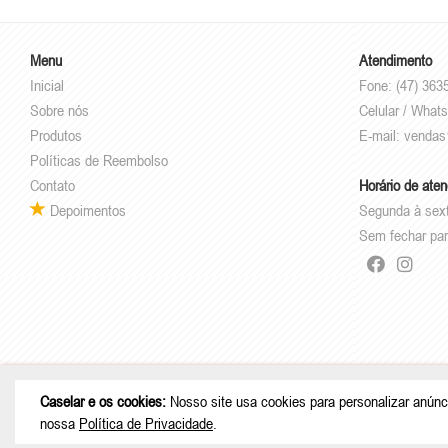
Menu
Atendimento
Inicial
Fone: (47) 363
Sobre nós
Celular / Whats
Produtos
E-mail:
vendas
Políticas de Reembolso
Contato
Horário de ate
Depoimentos
Segunda à sex
Sem fechar par
© Copyright 2026 - Caselar - CNPJ: 05
Caselar e os cookies:
Nosso site usa cookies para personalizar anúnc
nossa
Política de Privacidade
.