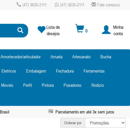
(47) 3635-2111
(47) 3635-2111
Fale conosco
Lista de
Minha
0
desejos
conta
Amortecedor/articulador
Arruela
Artesanato
Bucha
Eletricos
Embalagem
Fechadura
Ferramentas
Moveis
Perfil
Pintura
Puxadores
Rodizio
Brasil
Parcelamento em até 3x sem juros
Ordenar por