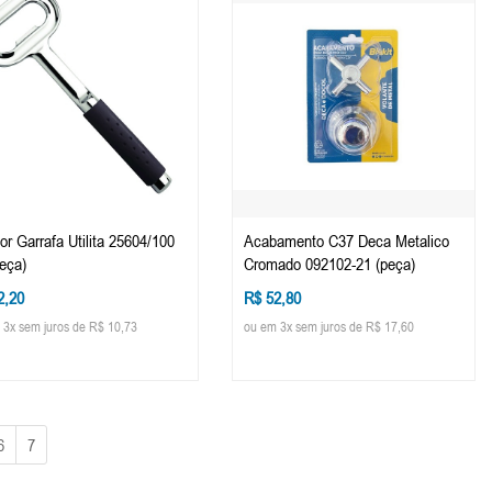
or Garrafa Utilita 25604/100
Acabamento C37 Deca Metalico
peça)
Cromado 092102-21 (peça)
2,20
R$ 52,80
 3x sem juros de R$ 10,73
ou em 3x sem juros de R$ 17,60
6
7