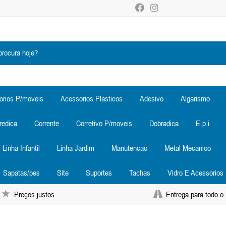
orios P/moveis
Acessorios Plasticos
Adesivo
Algarismo
redica
Corrente
Corretivo P/moveis
Dobradica
E.p.i.
Linha Infantil
Linha Jardim
Manutencao
Metal Mecanico
Sapatas/pes
Site
Suportes
Tachas
Vidro E Acessorios
Preços justos
Entrega para todo o 