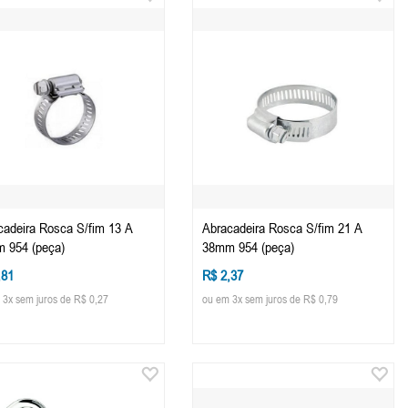
cadeira Rosca S/fim 13 A
Abracadeira Rosca S/fim 21 A
 954 (peça)
38mm 954 (peça)
,81
R$ 2,37
 3x sem juros de R$ 0,27
ou em 3x sem juros de R$ 0,79