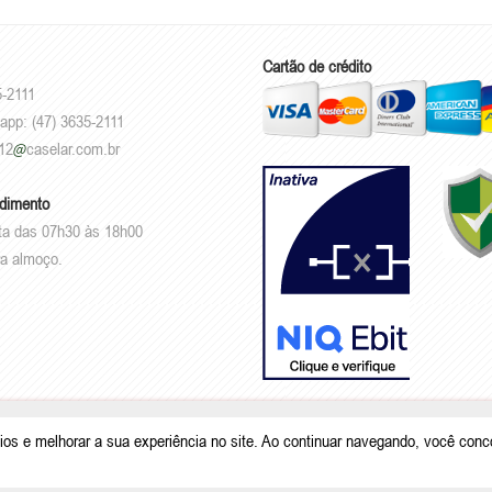
Cartão de crédito
5-2111
app: (47) 3635-2111
12
caselar.com.br
ndimento
ta das 07h30 às 18h00
a almoço.
.101.950/0001-26 |
Rodovia Deputado Genésio Tureck, 222 - Boehmerwald - S
ios e melhorar a sua experiência no site. Ao continuar navegando, você con