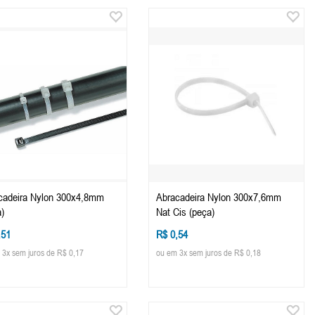
cadeira Nylon 300x4,8mm
Abracadeira Nylon 300x7,6mm
)
Nat Cis (peça)
,51
R$ 0,54
 3x sem juros de R$ 0,17
ou em 3x sem juros de R$ 0,18