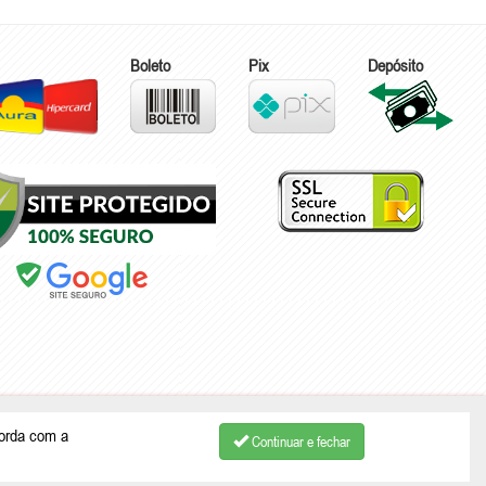
Boleto
Pix
Depósito
ão Bento do Sul - SC | CEP: 89287-875
corda com a
Continuar e fechar