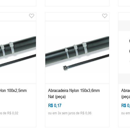
ylon 100x2,5mm
Abracadeira Nylon 150x3,6mm
Abra
Nat (peça)
(peça
R$ 0,17
R$ 0
os de R$ 0,02
ou em 3x sem juros de R$ 0,06
ou em