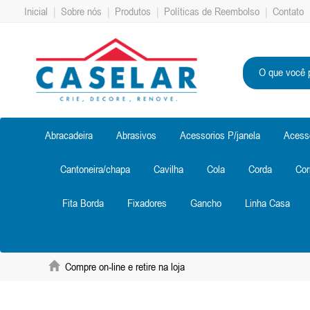
Inicial
|
Sobre nós
|
Produtos
|
Políticas de Reembolso
|
Contato
Abracadeira
Abrasivos
Acessorios P/janela
Acess
Cantoneira/chapa
Cavilha
Cola
Corda
Cor
Fita Borda
Fixadores
Gancho
Linha Casa
Compre on-line e retire na loja