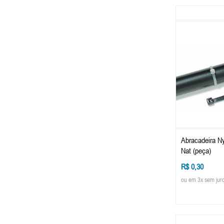
Abracadeira N
Nat (peça)
R$ 0,30
ou em 3x sem jur