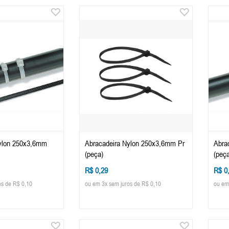
ylon 250x3,6mm
Abracadeira Nylon 250x3,6mm Pr
Abra
(peça)
(peça
R$ 0,29
R$ 0
os de R$ 0,10
ou em 3x sem juros de R$ 0,10
ou em