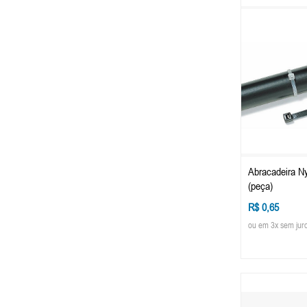
Abracadeira N
(peça)
R$ 0,65
ou em 3x sem jur