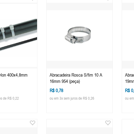
ylon 400x4,8mm
Abracadeira Rosca S/fim 10 A
Abra
16mm 954 (peça)
19mm
R$ 0,78
R$ 0
os de R$ 0,22
ou em 3x sem juros de R$ 0,26
ou em