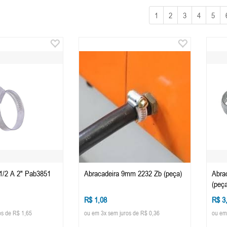
1
2
3
4
5
.1/2 A 2" Pab3851
Abracadeira 9mm 2232 Zb (peça)
Abra
(peça
R$ 1,08
R$ 3
os de R$ 1,65
ou em 3x sem juros de R$ 0,36
ou em